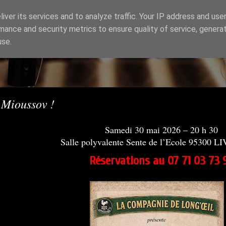
iver its services and to analyze traffic. Your IP address and use
mance and security metrics to ensure quality of service, genera
Oeil
use.
 Mioussov !
Samedi 30 mai 2026 – 20 h 30
Salle polyvalente Sente de l’Ecole 95300 
Réservations au 07 71 03 73 