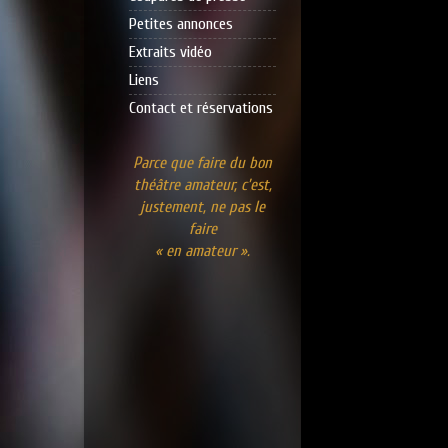
Petites annonces
Extraits vidéo
Liens
Contact et réservations
Parce que faire du bon
théâtre amateur, c’est,
justement, ne pas le
faire
« en amateur ».