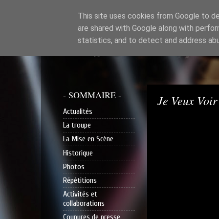
This site uses cookies from Google to del
are shared with Google along with perfor
Compagnie de Long’
statistics, and to detect and address ab
- SOMMAIRE -
Je Veux Voir
Actualités
La troupe
La Mise en Scène
Historique
Photos
Répétitions
Activités et
collaborations
Coupures de presse