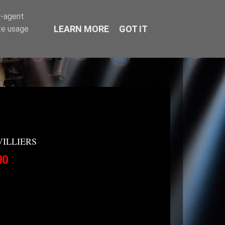
r-agent
LEARN MORE
GOT IT
te usage
LIVILLIERS
90