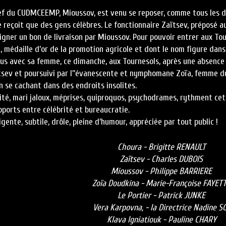
ef du CUDMCEEMP, Mioussov, est venu se reposer, comme tous les d
e reçoit que des gens célèbres. Le fonctionnaire Zaïtsev, préposé 
igner un bon de livraison par Mioussov. Pour pouvoir entrer aux Tou
 médaille d’or de la promotion agricole et dont le nom figure dans t
us avec sa femme, ce dimanche, aux Tournesols, après une absence
tsev et poursuivi par l’’évanescente et nymphomane Zoïa, femme d
n se cachant dans des endroits insolites.
ité, mari jaloux, méprises, quiproquos, psychodrames, rythment ce
pports entre célébrité et bureaucratie.
gente, subtile, drôle, pleine d’humour, appréciée par tout public !
Choura - Brigitte RENAULT
Zaïtsev - Charles DUBOIS
Mioussov - Philippe BARRIERE
Zoïa Doudkina - Marie-Françoise FAYET
Le Portier - Patrick JUNKE
Vera Karpovna, - la Directrice Nadine S
Klava Igniatiouk - Pauline CHARY